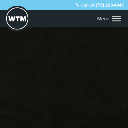
Call Us: (717) 283-4045